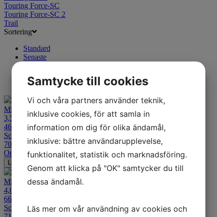
Touring Force-SC
Touring Force-SC 2
Trail
Sortering
Standard
Senaste
Alfabetisk A-Ö
Billigast
Samtycke till cookies
Dyrast
Vi och våra partners använder teknik,
Mitas B13 WW
inklusive cookies, för att samla in
3,50-8
46J TT Fram/Bak
information om dig för olika ändamål,
Scooter
inklusive: bättre användarupplevelse,
709
kr
Ord. pris:
845
kr
-16%
funktionalitet, statistik och marknadsföring.
Lägg i varukorgen
Genom att klicka på "OK" samtycker du till
dessa ändamål.
Mitas B13 WW
4,00-8
66J TT Fram/Bak
Scooter
Läs mer om vår användning av cookies och
719
kr