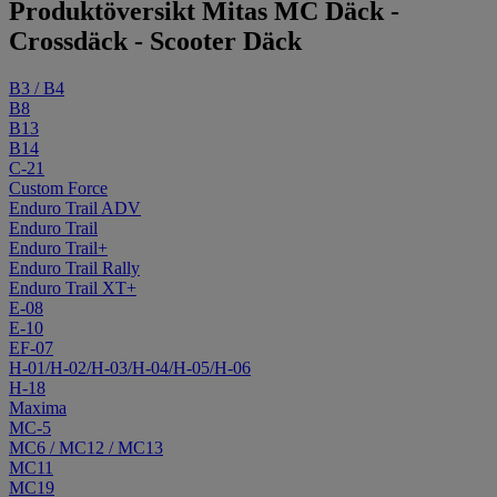
Produktöversikt Mitas MC Däck -
Crossdäck - Scooter Däck
B3 / B4
B8
B13
B14
C-21
Custom Force
Enduro Trail ADV
Enduro Trail
Enduro Trail+
Enduro Trail Rally
Enduro Trail XT+
E-08
E-10
EF-07
H-01/H-02/H-03/H-04/H-05/H-06
H-18
Maxima
MC-5
MC6 / MC12 / MC13
MC11
MC19