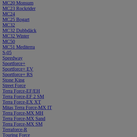
MC20 Monsum
MC23 Rockrider
MC24
MC25 Bogart
MC32
MC32 Dubbdäck
MC32 Winter
MC50
MC51 Mediterra
S-05
Speedway
Sportforce+
Sportforce+ EV
Sportforce+ RS
Stone King
Street Force
Terra Force-EF/EH
Terra Force-EF 2 SM
Terra Force-EX XT
Mitas Terra Force-MX IT
Terra Force-MX MH
Terra Force-MX Sand
Terra Force-MX SM
Terraforce-R
Touring Force