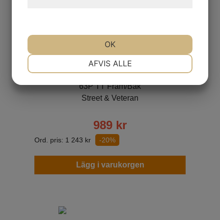
hjemmeside.
OK
Mitas H-02
NØDVENDIGE
PRÆFERENCER
AFVIS ALLE
3,50-19
63P TT Fram/Bak
MARKETING
STATISTIK
Street & Veteran
989
kr
Ord. pris:
1 243
kr
-20%
Lägg i varukorgen