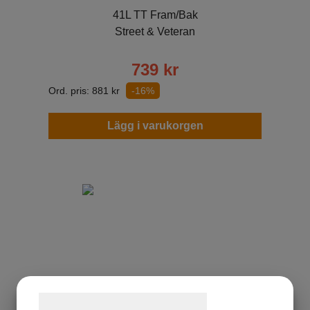
41L TT Fram/Bak
Street & Veteran
739
kr
Ord. pris:
881
kr
-16%
Lägg i varukorgen
Samtykke til cookies