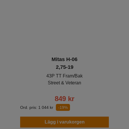
Mitas H-06
2,75-19
43P TT Fram/Bak
Street & Veteran
849
kr
Ord. pris:
1 044
kr
-19%
Lägg i varukorgen