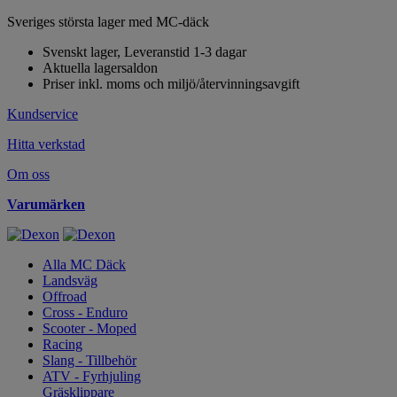
Sveriges största lager med MC-däck
Svenskt lager, Leveranstid 1-3 dagar
Aktuella lagersaldon
Priser inkl. moms och miljö/återvinningsavgift
Kundservice
Hitta verkstad
Om oss
Varumärken
Alla MC Däck
Landsväg
Offroad
Cross - Enduro
Scooter - Moped
Racing
Slang - Tillbehör
ATV - Fyrhjuling
Gräsklippare