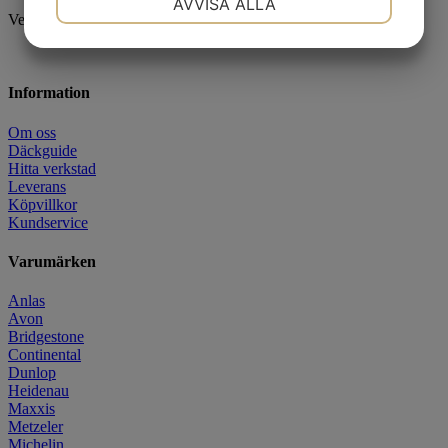
AVVISA ALLA
Veteran-mönster för blandade underlag.
JA
NEJ
JA
NEJ
MARKNADSFÖRING
STATISTIK
Information
Om oss
Däckguide
Hitta verkstad
Leverans
Köpvillkor
Kundservice
Varumärken
Anlas
Avon
Bridgestone
Continental
Dunlop
Heidenau
Maxxis
Metzeler
Michelin