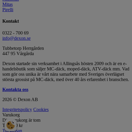
Mitas
Pirelli
Kontakt
0322 - 700 69
info@dexon.se
Tubbetorp Herrgården
447 95 Vårgårda
Dexon startade sin verksamhet i Allingsås hösten 2009 och är en e-
handelsbutik som säljer MC-däck, moped-däck, ATV-däck mm. Vad
som gör oss unika är vårt nära samarbete med Sveriges överlägset
största grossist på MC-däck, med över 40 års erfarenhet i branschen.
Kontakta oss
2026 © Dexon AB
Integritetspolicy
Cookies
Varukorg
Din varukorg är tom
Totalt:
0
kr
Till kassan