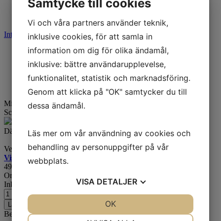
Samtycke till cookies
Fyndkorg
Varumärken
Vi och våra partners använder teknik,
Integritetspolicy
Cookies
inklusive cookies, för att samla in
information om dig för olika ändamål,
Start
Varumärken
inklusive: bättre användarupplevelse,
Mitas
funktionalitet, statistik och marknadsföring.
Mitas B14 3,50-10
Genom att klicka på "OK" samtycker du till
Mitas B14 3,50-10
59J TT Fram/Bak
dessa ändamål.
Scooter
Artikelnummer:
989570
Lager: 4 st
Däck för slangmontage. Godkänt för 100 km/h.
Läs mer om vår användning av cookies och
behandling av personuppgifter på vår
Veteran-mönster för blandade underlag.
Visa alla storlekar för denna modell >>>
webbplats.
499
kr
Ord. pris:
543
kr
-8%
VISA
DETALJER
Inkl. moms
JA
NEJ
OK
JA
NEJ
Lägg i varukorgen
Beskrivning
NÖDVÄNDIG
INSTÄLLNINGAR