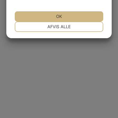
OK
NØDVENDIGE
PRÆFERENCER
AFVIS ALLE
MARKETING
STATISTIK