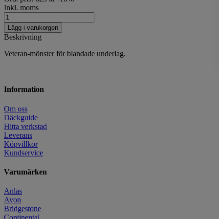
Inkl. moms
Lägg i varukorgen
Beskrivning
Veteran-mönster för blandade underlag.
Information
Om oss
Däckguide
Hitta verkstad
Leverans
Köpvillkor
Kundservice
Varumärken
Anlas
Avon
Bridgestone
Continental