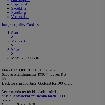
Elsparkcykel
Skottkärra
Fyndkorg
Varumärken
Integritetspolicy
Cookies
Start
Varumärken
Mitas
Mitas B14 4,00-10
Mitas B14 4,00-10
74J TT Fram/Bak
Scooter
Artikelnummer:
989574
Lager: 8 st
Däck för slangmontage. Godkänt för 100 km/h.
Veteran-mönster för blandade underlag.
Visa alla storlekar för denna modell >>>
559
kr
Ord. pris:
623
kr
-10%