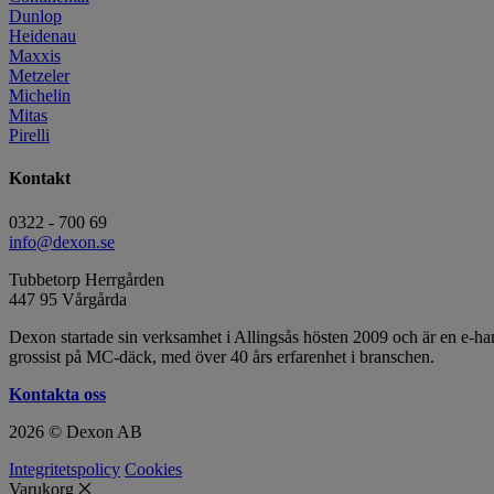
Dunlop
Heidenau
Maxxis
Metzeler
Michelin
Mitas
Pirelli
Kontakt
0322 - 700 69
info@dexon.se
Tubbetorp Herrgården
447 95 Vårgårda
Dexon startade sin verksamhet i Allingsås hösten 2009 och är en e-
grossist på MC-däck, med över 40 års erfarenhet i branschen.
Kontakta oss
2026 © Dexon AB
Integritetspolicy
Cookies
Varukorg